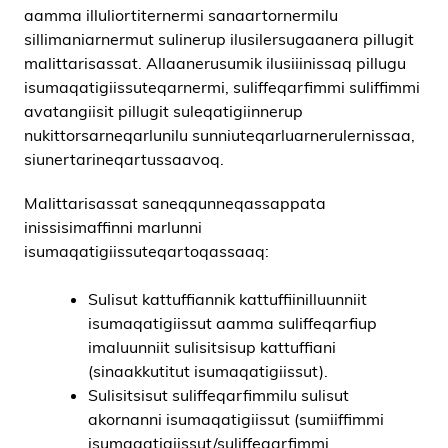
aamma illuliortiternermi sanaartornermilu
sillimaniarnermut sulinerup ilusilersugaanera pillugit
malittarisassat. Allaanerusumik ilusiiinissaq pillugu
isumaqatigiissuteqarnermi, suliffeqarfimmi suliffimmi
avatangiisit pillugit suleqatigiinnerup
nukittorsarneqarlunilu sunniuteqarluarnerulernissaa,
siunertarineqartussaavoq.
Malittarisassat saneqqunneqassappata
inissisimaffinni marlunni
isumaqatigiissuteqartoqassaaq:
Sulisut kattuffiannik kattuffiinilluunniit
isumaqatigiissut aamma suliffeqarfiup
imaluunniit sulisitsisup kattuffiani
(sinaakkutitut isumaqatigiissut).
Sulisitsisut suliffeqarfimmilu sulisut
akornanni isumaqatigiissut (sumiiffimmi
isumaqatigiissut/suliffeqarfimmi