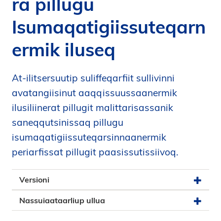
ra pillugu
i
Isumaqatigiissuteqarn
d
e
ermik iluseq
n
At-ilitsersuutip suliffeqarfiit sullivinni
avatangiisinut aaqqissuussaanermik
ilusiliinerat pillugit malittarisassanik
saneqqutsinissaq pillugu
isumaqatigiissuteqarsinnaanermik
periarfissat pillugit paasissutissiivoq.
Versioni
Nassuiaataarliup ullua