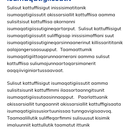
Sulisut kattuffiisigut inissisimatitanik
isumaqatigiissutit akissarsiallit kattuffiisa aamma
sulisitsisut kattuffiisa akornanni
isumaqatigiissutigineqartarput. Sulisut kattuffiisigut
isumaqatigiissutit suliffigisap inissisimaffiani suut
isumaqatigiissutigineqarsinnaanerinut killissarititanik
aalajangersaasuupput. Taamaattumik
isumaqatigiittoqarunnaarnerani aamma sulisut
kattuffiisa suliumajunnaartoqarsimanerit
aaqqiiviginiartussaavaat.
Sulisut kattuffiisigut isumaqatigiissutit aamma
sulisitsisunit kattuffimmi ilaasortaanngitsunit
isumaqatigiissutaasinnaapput. Paarlattuanik
akissarsiallit tungaannit akissarsiallit kattuffigisaata
isumaqatigiissusiortuunissaa tunngavigisaavoq.
Taamaalillutik suliffeqarfimmi sulisuusut kisimik
imaluunniit kattullutik taamatut ittunik