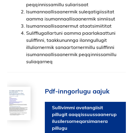
peqqinnissamillu suliarisaat
Isumannaallisaanermik suleqatigiissitat
aamma isumannaallisaanermik sinniisut
Isumannaallisaanermut ataatsimiititat
Suliffiugallartuni aamma paarlakaattuni
suliffinni, taakkununnga ilanngullugit
illuliornermik sanaartornermillu suliffinni
isumannaallisaanermik peqqinnissamillu
suliaqarneq
Pdf-inngorlugu aajuk
Sullivimmi avatangiisit
pillugit aaqqissuussaanerup
ilusilersorneqarsimanera
pillugu