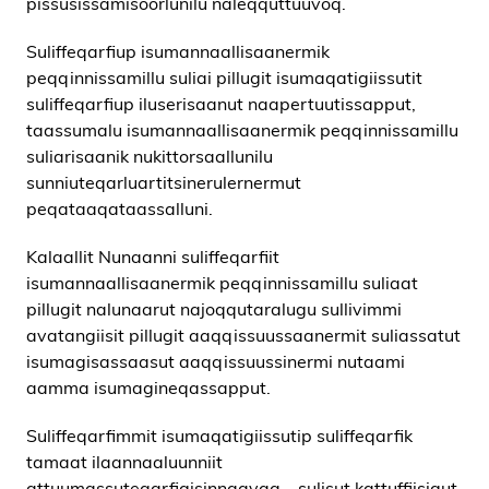
pissusissamisoorlunilu naleqquttuuvoq.
Suliffeqarfiup isumannaallisaanermik
peqqinnissamillu suliai pillugit isumaqatigiissutit
suliffeqarfiup iluserisaanut naapertuutissapput,
taassumalu isumannaallisaanermik peqqinnissamillu
suliarisaanik nukittorsaallunilu
sunniuteqarluartitsinerulernermut
peqataaqataassalluni.
Kalaallit Nunaanni suliffeqarfiit
isumannaallisaanermik peqqinnissamillu suliaat
pillugit nalunaarut najoqqutaralugu sullivimmi
avatangiisit pillugit aaqqissuussaanermit suliassatut
isumagisassaasut aaqqissuussinermi nutaami
aamma isumagineqassapput.
Suliffeqarfimmit isumaqatigiissutip suliffeqarfik
tamaat ilaannaaluunniit
attuumassuteqarfigisinnaavaa – sulisut kattuffiisigut