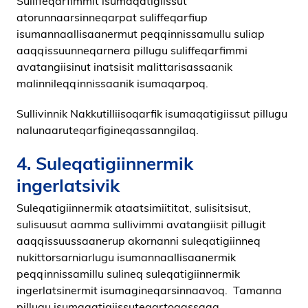
Suliffeqarfimmit isumaqatigiissut
atorunnaarsinneqarpat suliffeqarfiup
isumannaallisaanermut peqqinnissamullu suliap
aaqqissuunneqarnera pillugu suliffeqarfimmi
avatangiisinut inatsisit malittarisassaanik
malinnileqqinnissaanik isumaqarpoq.
Sullivinnik Nakkutilliisoqarfik isumaqatigiissut pillugu
nalunaaruteqarfigineqassanngilaq.
4. Suleqatigiinnermik
ingerlatsivik
Suleqatigiinnermik ataatsimiititat, sulisitsisut,
sulisuusut aamma sullivimmi avatangiisit pillugit
aaqqissuussaanerup akornanni suleqatigiinneq
nukittorsarniarlugu isumannaallisaanermik
peqqinnissamillu sulineq suleqatigiinnermik
ingerlatsinermit isumagineqarsinnaavoq. Tamanna
pillugu isumaqatigiissuteqartoqassaaq,