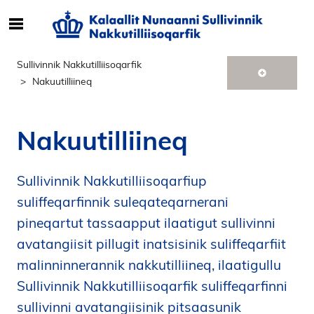
S
ø
g
Sullivinnik Nakkutilliisoqarfik
e
Nakuutilliineq
f
t
e
Nakuutilliineq
r
i
n
Sullivinnik Nakkutilliisoqarfiup
d
suliffeqarfinnik suleqateqarnerani
h
pineqartut tassaapput ilaatigut sullivinni
o
avatangiisit pillugit inatsisinik suliffeqarfiit
l
d
malinninnerannik nakkutilliineq, ilaatigullu
p
Sullivinnik Nakkutilliisoqarfik suliffeqarfinni
å
sullivinni avatangiisinik pitsaasunik
s