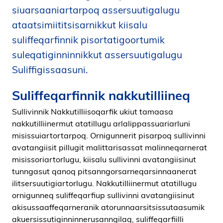
siuarsaaniartarpoq assersuutigalugu
i
d
ataatsimiititsisarnikkut kiisalu
e
suliffeqarfinnik pisortatigoortumik
n
suleqatiginninnikkut assersuutigalugu
Suliffigissaasuni.
Suliffeqarfinnik nakkutilliineq
Sullivinnik Nakkutilliisoqarfik ukiut tamaasa
nakkutilliinermut atatillugu arlalippassuariarluni
misissuiartortarpoq. Ornigunnerit pisarpoq sullivinni
avatangiisit pillugit malittarisassat malinneqarnerat
misissoriartorlugu, kiisalu sullivinni avatangiisinut
tunngasut qanoq pitsanngorsarneqarsinnaanerat
ilitsersuutigiartorlugu. Nakkutilliinermut atatillugu
ornigunneq suliffeqarfiup sullivinni avatangiisinut
akisussaaffeqarneranik atorunnaarsitsissutaasumik
akuersissutiginninnerusanngilaq, suliffeqarfiilli