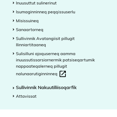
Inuusuttut sulinerinut
Isumaginninneq peqqissuserlu
Misissuineq
Sanaartorneq
Sullivinnik Avatangiisit pillugit
Ilinniartitaaneq
Sulisilluni ajoquserneq aamma
inuussutissarsiornermik patsiseqartumik
nappaateqalerneq pillugit
nalunaarutiginninneq
Sullivinnik Nakuutilliisoqarfik
Attavissat