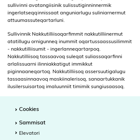
sullivinni avatangiisinik sulissutiginninnermik
ingerlatseqqinnissaat anguniarlugu suliniarnermut
attuumassuteqartarluni.
Sullivinnik Nakkutilliisoqarfimmit nakkutilliinermut
atatillugu ornigunneq inummit oqartussaassusilimmit
- nakkutilliisumit - ingerlanneqartarpoq.
Nakkutilliisoq tassaavoq suleqat suliassaqarfinni
arlalissuarni ilinniakkatigut immikkut
piginnaaneqartoq. Nakkutilliisoq assersuutigalugu
tassaasinnaavoq maskiinalerisoq, sanaartukkanik
ilusilersuisartoq imaluunniit timimik sungiusaasoq.
Cookies
Sammisat
Elevatori