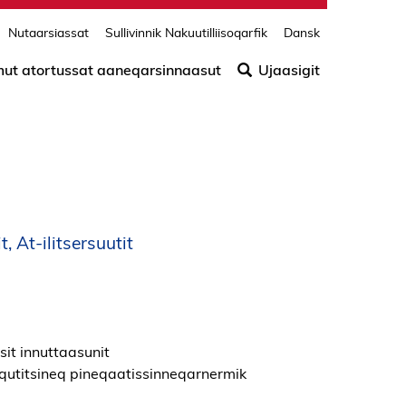
Nutaarsiassat
Sullivinnik Nakuutilliisoqarfik
Dansk
Søg
efter
amut atortussat aaneqarsinnaasut
Ujaasigit
indho
på
siden
, At-ilitsersuutit
it innuttaasunit
qutitsineq pineqaatissinneqarnermik