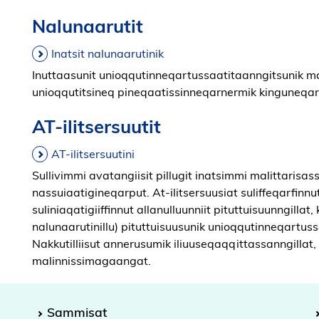
Nalunaarutit
Inatsit nalunaarutinik
Inuttaasunit unioqqutinneqartussaatitaanngitsunik m
unioqqutitsineq pineqaatissinneqarnermik kinguneqa
AT-ilitsersuutit
AT-ilitsersuutini
Sullivimmi avatangiisit pillugit inatsimmi malittarisa
nassuiaatigineqarput. At-ilitsersuusiat suliffeqarfinnut,
suliniaqatigiiffinnut allanulluunniit pituttuisuunngillat, 
nalunaarutinillu) pituttuisuusunik unioqqutinneqartuss
Nakkutilliisut annerusumik iliuuseqaqqittassanngillat,
malinnissimagaangat.
Sammisat