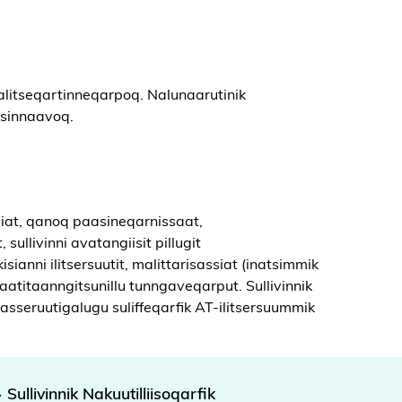
alitseqartinneqarpoq. Nalunaarutinik
rsinnaavoq.
ssiat, qanoq paasineqarnissaat,
 sullivinni avatangiisit pillugit
kisianni ilitsersuutit, malittarisassiat (inatsimmik
aatitaanngitsunillu tunngaveqarput. Sullivinnik
 asseruutigalugu suliffeqarfik AT-ilitsersuummik
Sullivinnik Nakuutilliisoqarfik