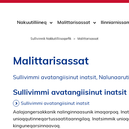
Nakuutilliineq
Malittarisassat
Ilinniarniss
Sullivinnik Nakkutilliisoqarfik
Malittarisassat
Malittarisassat
Sullivimmi avatangiisinut inatsit, Nalunaarutit
Sullivimmi avatangiisinut inatsit
Sullivimmi avatangiisinut inatsit
Aalajangersakkanik nalinginnaasunik imaqarpoq. Inats
unioqqutinneqartussaatitaanngilaq. Inatsimmik unioq
kinguneqarsinnaavoq.