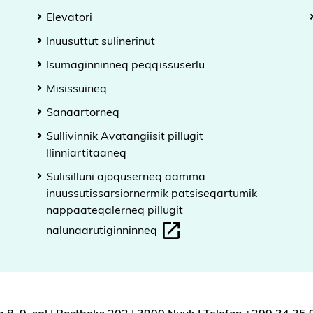
Elevatori
Inuusuttut sulinerinut
Isumaginninneq peqqissuserlu
Misissuineq
Sanaartorneq
Sullivinnik Avatangiisit pillugit
Ilinniartitaaneq
Sulisilluni ajoquserneq aamma
inuussutissarsiornermik patsiseqartumik
nappaateqalerneq pillugit
nalunaarutiginninneq