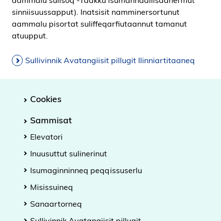
aammalu sulisoq -Taakku isumannaallisaanermut
sinniisuussapput). Inatsisit namminersortunut
aammalu pisortat suliffeqarfiutaannut tamanut
atuupput.
Sullivinnik Avatangiisit pillugit Ilinniartitaaneq
Cookies
Sammisat
Elevatori
Inuusuttut sulinerinut
Isumaginninneq peqqissuserlu
Misissuineq
Sanaartorneq
Sullivinnik Avatangiisit pillugit