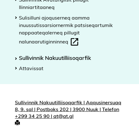
Ilinniartitaaneq
Sulisilluni ajoquserneq aamma
inuussutissarsiornermik patsiseqartumik
nappaateqalerneq pillugit
nalunaarutiginninneq
Sullivinnik Nakuutilliisoqarfik
Attavissat
Sullivinnik Nakuutilliisoqarfik | Aqqusinersuaq
8, 9. sal | Postboks 202 | 3900 Nuuk | Telefon
+299 34 25 90 | at@at.gl