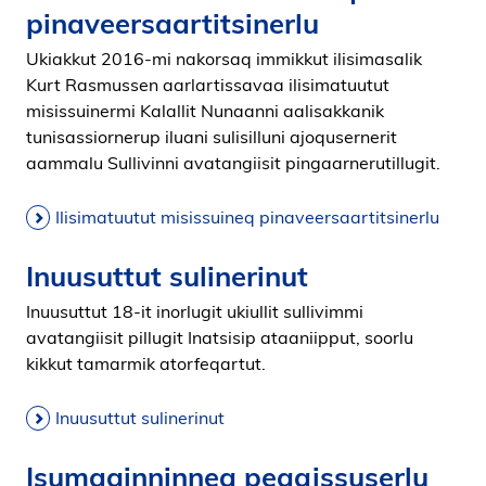
pinaveersaartitsinerlu
i
d
Ukiakkut 2016-mi nakorsaq immikkut ilisimasalik
e
Kurt Rasmussen aarlartissavaa ilisimatuutut
n
misissuinermi Kalallit Nunaanni aalisakkanik
tunisassiornerup iluani sulisilluni ajoqusernerit
aammalu Sullivinni avatangiisit pingaarnerutillugit.
Ilisimatuutut misissuineq pinaveersaartitsinerlu
Inuusuttut sulinerinut
Inuusuttut 18-it inorlugit ukiullit sullivimmi
avatangiisit pillugit Inatsisip ataaniipput, soorlu
kikkut tamarmik atorfeqartut.
Inuusuttut sulinerinut
Isumaginninneq peqqissuserlu