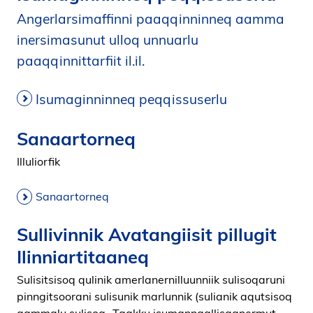
Angerlarsimaffinni paaqqinninneq aamma
inersimasunut ulloq unnuarlu
paaqqinnittarfiit il.il.
Isumaginninneq peqqissuserlu
Sanaartorneq
Illuliorfik
Sanaartorneq
Sullivinnik Avatangiisit pillugit
Ilinniartitaaneq
Sulisitsisoq qulinik amerlanernilluunniik sulisoqaruni
pinngitsoorani sulisunik marlunnik (sulianik aqutsisoq