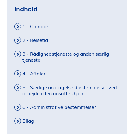
i
Indhold
d
e
1 - Område
n
2 - Rejsetid
3 - Rådighedstjeneste og anden særlig
tjeneste
4 - Aftaler
5 - Særlige undtagelsesbestemmelser ved
arbejde i den ansattes hjem
6 - Administrative bestemmelser
Bilag