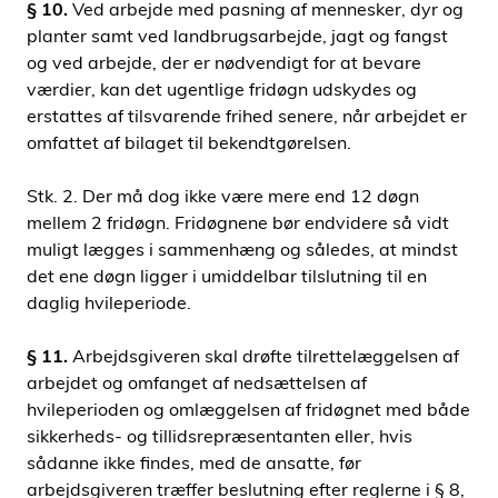
§ 10.
Ved arbejde med pasning af mennesker, dyr og
planter samt ved landbrugsarbejde, jagt og fangst
og ved arbejde, der er nødvendigt for at bevare
værdier, kan det ugentlige fridøgn udskydes og
erstattes af tilsvarende frihed senere, når arbejdet er
omfattet af bilaget til bekendtgørelsen.
Stk. 2. Der må dog ikke være mere end 12 døgn
mellem 2 fridøgn. Fridøgnene bør endvidere så vidt
muligt lægges i sammenhæng og således, at mindst
det ene døgn ligger i umiddelbar tilslutning til en
daglig hvileperiode.
§ 11.
Arbejdsgiveren skal drøfte tilrettelæggelsen af
arbejdet og omfanget af nedsættelsen af
hvileperioden og omlæggelsen af fridøgnet med både
sikkerheds- og tillidsrepræsentanten eller, hvis
sådanne ikke findes, med de ansatte, før
arbejdsgiveren træffer beslutning efter reglerne i § 8,