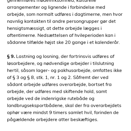
gennemføres mødevirksomhed, kulturelle
arrangementer og lignende i forbindelse med
arbejde, som normalt udføres i dagtimerne, men hvor
navnlig kontakten til andre persongrupper gør det
hensigtsmæssigt, at dette arbejde lægges i
aftentimerne. Nedsættelsen af hvileperioden kan i
sådanne tilfælde højst ske 20 gange i et kalenderår.
§ 9.
Lastning og losning, der fortrinsvis udføres af
løsarbejdere, og nødvendige arbejder i tilslutning
hertil, såsom lager- og pakhusarbejde, omfattes ikke
af § 3 og § 8, stk. 1, nr. 1 og 2. Såfremt der ved
sådant arbejde udføres overarbejde, bortset fra
arbejde, der udføres med skiftende hold, samt
arbejde ved de indenrigske rutebåde og
landbrugseksportbådene, skal der fra overarbejdets
ophør være mindst 9 timers samlet hvil, forinden de
pågældende arbejdere atter beskæftiges.