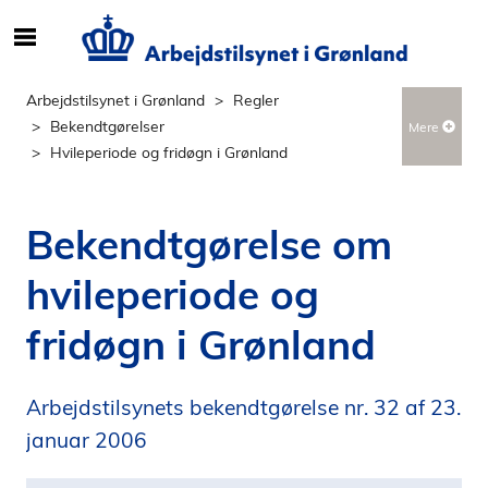
S
ø
g
Arbejdstilsynet i Grønland
Regler
e
Bekendtgørelser
Mere
f
Hvileperiode og fridøgn i Grønland
t
e
r
Bekendtgørelse om
i
n
hvileperiode og
d
h
fridøgn i Grønland
o
l
d
Arbejdstilsynets bekendtgørelse nr. 32 af 23.
p
januar 2006
å
s