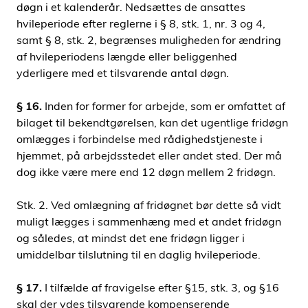
døgn i et kalenderår. Nedsættes de ansattes
hvileperiode efter reglerne i § 8, stk. 1, nr. 3 og 4,
samt § 8, stk. 2, begrænses muligheden for ændring
af hvileperiodens længde eller beliggenhed
yderligere med et tilsvarende antal døgn.
§ 16.
Inden for former for arbejde, som er omfattet af
bilaget til bekendtgørelsen, kan det ugentlige fridøgn
omlægges i forbindelse med rådighedstjeneste i
hjemmet, på arbejdsstedet eller andet sted. Der må
dog ikke være mere end 12 døgn mellem 2 fridøgn.
Stk. 2. Ved omlægning af fridøgnet bør dette så vidt
muligt lægges i sammenhæng med et andet fridøgn
og således, at mindst det ene fridøgn ligger i
umiddelbar tilslutning til en daglig hvileperiode.
§ 17.
I tilfælde af fravigelse efter §15, stk. 3, og §16
skal der ydes tilsvarende kompenserende