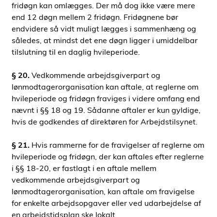
fridøgn kan omlægges. Der må dog ikke være mere
end 12 døgn mellem 2 fridøgn. Fridøgnene bør
endvidere så vidt muligt lægges i sammenhæng og
således, at mindst det ene døgn ligger i umiddelbar
tilslutning til en daglig hvileperiode.
§ 20.
Vedkommende arbejdsgiverpart og
lønmodtagerorganisation kan aftale, at reglerne om
hvileperiode og fridøgn fraviges i videre omfang end
nævnt i §§ 18 og 19. Sådanne aftaler er kun gyldige,
hvis de godkendes af direktøren for Arbejdstilsynet.
§ 21.
Hvis rammerne for de fravigelser af reglerne om
hvileperiode og fridøgn, der kan aftales efter reglerne
i §§ 18-20, er fastlagt i en aftale mellem
vedkommende arbejdsgiverpart og
lønmodtagerorganisation, kan aftale om fravigelse
for enkelte arbejdsopgaver eller ved udarbejdelse af
en arbejdstidsplan ske lokalt.