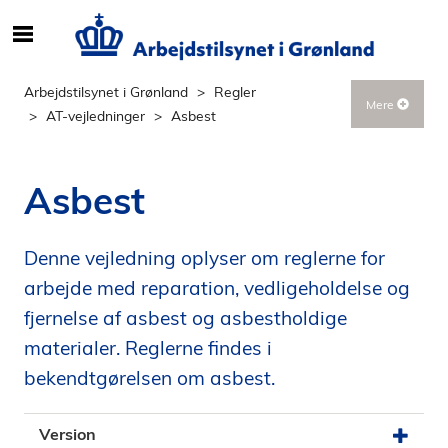
S
ø
g
Arbejdstilsynet i Grønland
Regler
Mere
e
AT-vejledninger
Asbest
f
t
e
Asbest
r
i
n
Denne vejledning oplyser om reglerne for
d
arbejde med reparation, vedligeholdelse og
h
fjernelse af asbest og asbestholdige
o
materialer. Reglerne findes i
l
d
bekendtgørelsen om asbest.
p
å
Version
s