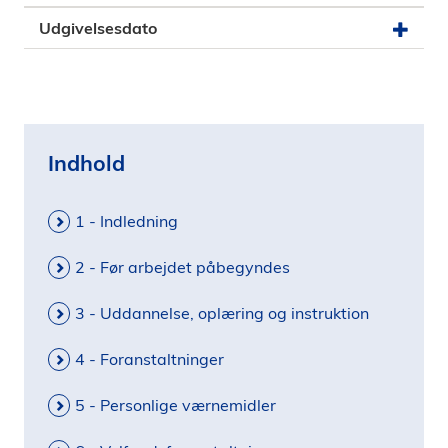
i
Udgivelsesdato
d
e
n
Indhold
1 - Indledning
2 - Før arbejdet påbegyndes
3 - Uddannelse, oplæring og instruktion
4 - Foranstaltninger
5 - Personlige værnemidler