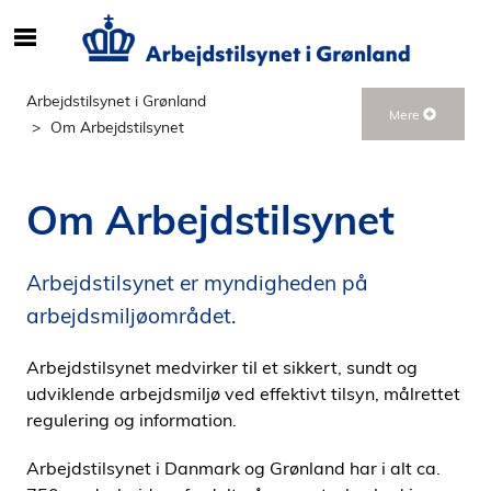
S
ø
g
Arbejdstilsynet i Grønland
Mere
e
Om Arbejdstilsynet
f
t
e
Om Arbejdstilsynet
r
i
n
Arbejdstilsynet er myndigheden på
d
arbejdsmiljøområdet.
h
o
Arbejdstilsynet medvirker til et sikkert, sundt og
l
udviklende arbejdsmiljø ved effektivt tilsyn, målrettet
d
regulering og information.
p
å
Arbejdstilsynet i Danmark og Grønland har i alt ca.
s