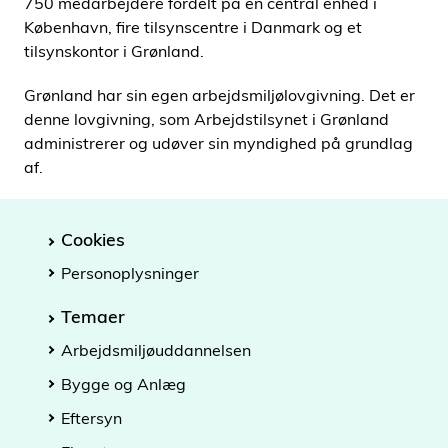
750 medarbejdere fordelt på en central enhed i
i
København, fire tilsynscentre i Danmark og et
d
tilsynskontor i Grønland.
e
n
Grønland har sin egen arbejdsmiljølovgivning. Det er
denne lovgivning, som Arbejdstilsynet i Grønland
administrerer og udøver sin myndighed på grundlag
af.
Cookies
Personoplysninger
Temaer
Arbejdsmiljøuddannelsen
Bygge og Anlæg
Eftersyn