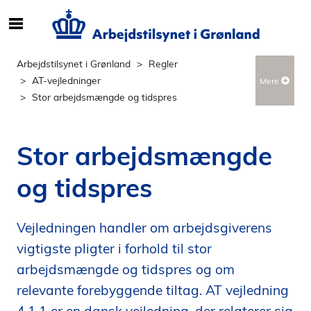
S
ø
g
Arbejdstilsynet i Grønland
Regler
e
AT-vejledninger
Mere
f
Stor arbejdsmængde og tidspres
t
e
r
Stor arbejdsmængde
i
n
og tidspres
d
h
o
Vejledningen handler om arbejdsgiverens
l
vigtigste pligter i forhold til stor
d
arbejdsmængde og tidspres og om
p
relevante forebyggende tiltag. AT vejledning
å
s