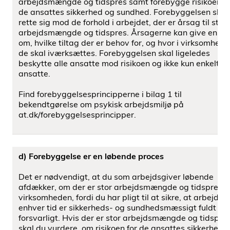
arbejdsmængde og tidspres samt forebygge risikoen fo
de ansattes sikkerhed og sundhed. Forebyggelsen skal
rette sig mod de forhold i arbejdet, der er årsag til stor
arbejdsmængde og tidspres. Årsagerne kan give en id
om, hvilke tiltag der er behov for, og hvor i virksomhed
de skal iværksættes. Forebyggelsen skal ligeledes
beskytte alle ansatte mod risikoen og ikke kun enkelte
ansatte.
Find forebyggelsesprincipperne i bilag 1 til
bekendtgørelse om psykisk arbejdsmiljø på
at.dk/forebyggelsesprincipper.
d) Forebyggelse er en løbende proces
Det er nødvendigt, at du som arbejdsgiver løbende
afdækker, om der er stor arbejdsmængde og tidspres i
virksomheden, fordi du har pligt til at sikre, at arbejdet t
enhver tid er sikkerheds- og sundhedsmæssigt fuldt
forsvarligt. Hvis der er stor arbejdsmængde og tidspres
skal du vurdere, om risikoen for de ansattes sikkerhed 