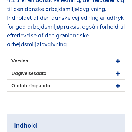
4.1.1 er en dansk vejledning, der relaterer sig
i
til den danske arbejdsmiljølovgivning.
d
Indholdet af den danske vejledning er udtryk
e
for god arbejdsmiljøpraksis, også i forhold til
n
efterlevelse af den grønlandske
arbejdsmiljølovgivning.
Version
Udgivelsesdato
Opdateringsdato
Indhold