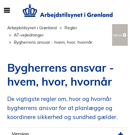
S
ø
g
Arbejdstilsynet i Grønland
Regler
e
AT-vejledninger
Mere
f
Bygherrens ansvar - hvem, hvor, hvornår
t
e
r
Bygherrens ansvar -
i
n
hvem, hvor, hvornår
d
h
o
De vigtigste regler om, hvor og hvornår
l
bygherrens ansvar for at planlægge og
d
koordinere sikkerhed og sundhed gælder.
p
å
s
Version